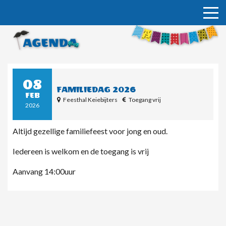
Home
Nieuws
08
Agenda
FAMILIEDAG 2026
FEB
Feesthal Keiebijters
Toegang vrij
2026
Vereniging
Altijd gezellige familiefeest voor jong en oud.
Media
Iedereen is welkom en de toegang is vrij
Contact
Aanvang 14:00uur